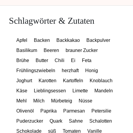
Schlagwörter & Zutaten
Apfel
Backen
Backkakao
Backpulver
Basilikum
Beeren
brauner Zucker
Brühe
Butter
Chili
Ei
Feta
Frühlingszwiebeln
herzhaft
Honig
Joghurt
Karotten
Kartoffeln
Knoblauch
Käse
Lieblingsessen
Limette
Mandeln
Mehl
Milch
Mürbeteig
Nüsse
Olivenöl
Paprika
Parmesan
Petersilie
Puderzucker
Quark
Sahne
Schalotten
Schokolade
süß
Tomaten
Vanille