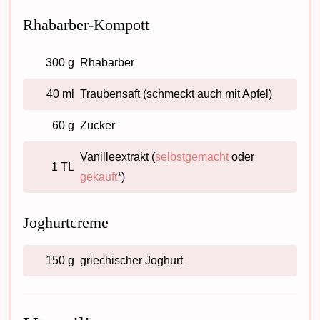
Rhabarber-Kompott
300 g
Rhabarber
40 ml
Traubensaft (schmeckt auch mit Apfel)
60 g
Zucker
Vanilleextrakt (
selbstgemacht
oder
1 TL
gekauft
*)
Joghurtcreme
150 g
griechischer Joghurt