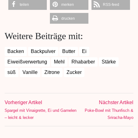
teilen
merken
RSS-feed
drucken
Weitere Beiträge mit:
Backen
Backpulver
Butter
Ei
Eiweißverwertung
Mehl
Rhabarber
Stärke
süß
Vanille
Zitrone
Zucker
Vorheriger Artikel
Nächster Artikel
Spargel mit Vinaigrette, Ei und Garnelen
Poke-Bowl mit Thunfisch &
– leicht & lecker
Sriracha-Mayo