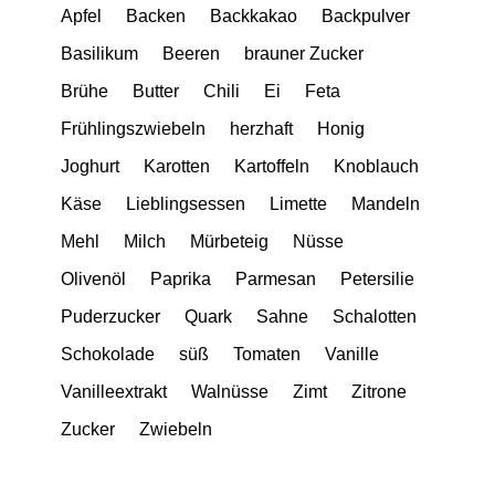
Apfel
Backen
Backkakao
Backpulver
Basilikum
Beeren
brauner Zucker
Brühe
Butter
Chili
Ei
Feta
Frühlingszwiebeln
herzhaft
Honig
Joghurt
Karotten
Kartoffeln
Knoblauch
Käse
Lieblingsessen
Limette
Mandeln
Mehl
Milch
Mürbeteig
Nüsse
Olivenöl
Paprika
Parmesan
Petersilie
Puderzucker
Quark
Sahne
Schalotten
Schokolade
süß
Tomaten
Vanille
Vanilleextrakt
Walnüsse
Zimt
Zitrone
Zucker
Zwiebeln