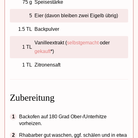
75 g
Speisestärke
5
Eier (davon bleiben zwei Eigelb übrig)
1.5 TL
Backpulver
Vanilleextrakt (
selbstgemacht
oder
1 TL
gekauft
*)
1 TL
Zitronensaft
Zubereitung
Backofen auf 180 Grad Ober-/Unterhitze
vorheizen.
Rhabarber gut waschen, ggf. schälen und in etwa