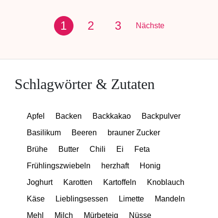
1
2
3
Nächste
Schlagwörter & Zutaten
Apfel
Backen
Backkakao
Backpulver
Basilikum
Beeren
brauner Zucker
Brühe
Butter
Chili
Ei
Feta
Frühlingszwiebeln
herzhaft
Honig
Joghurt
Karotten
Kartoffeln
Knoblauch
Käse
Lieblingsessen
Limette
Mandeln
Mehl
Milch
Mürbeteig
Nüsse