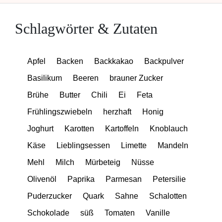
Schlagwörter & Zutaten
Apfel
Backen
Backkakao
Backpulver
Basilikum
Beeren
brauner Zucker
Brühe
Butter
Chili
Ei
Feta
Frühlingszwiebeln
herzhaft
Honig
Joghurt
Karotten
Kartoffeln
Knoblauch
Käse
Lieblingsessen
Limette
Mandeln
Mehl
Milch
Mürbeteig
Nüsse
Olivenöl
Paprika
Parmesan
Petersilie
Puderzucker
Quark
Sahne
Schalotten
Schokolade
süß
Tomaten
Vanille