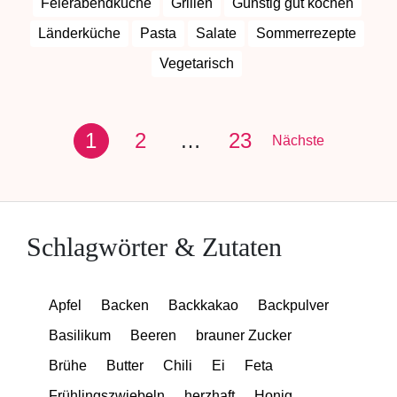
Feierabendküche
Grillen
Günstig gut kochen
Länderküche
Pasta
Salate
Sommerrezepte
Vegetarisch
1
2
…
23
Nächste
Schlagwörter & Zutaten
Apfel
Backen
Backkakao
Backpulver
Basilikum
Beeren
brauner Zucker
Brühe
Butter
Chili
Ei
Feta
Frühlingszwiebeln
herzhaft
Honig