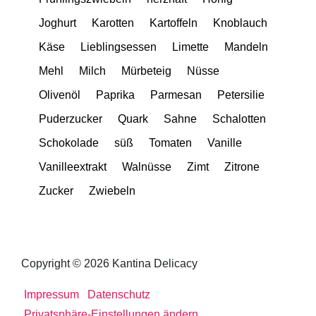
Joghurt
Karotten
Kartoffeln
Knoblauch
Käse
Lieblingsessen
Limette
Mandeln
Mehl
Milch
Mürbeteig
Nüsse
Olivenöl
Paprika
Parmesan
Petersilie
Puderzucker
Quark
Sahne
Schalotten
Schokolade
süß
Tomaten
Vanille
Vanilleextrakt
Walnüsse
Zimt
Zitrone
Zucker
Zwiebeln
Copyright © 2026 Kantina Delicacy
Impressum
Datenschutz
Privatsphäre-Einstellungen ändern