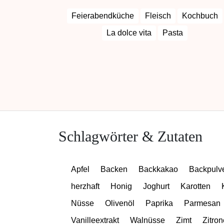
Feierabendküche
Fleisch
Kochbuch
La dolce vita
Pasta
Schlagwörter & Zutaten
Apfel
Backen
Backkakao
Backpulv
herzhaft
Honig
Joghurt
Karotten
Nüsse
Olivenöl
Paprika
Parmesan
Vanilleextrakt
Walnüsse
Zimt
Zitron