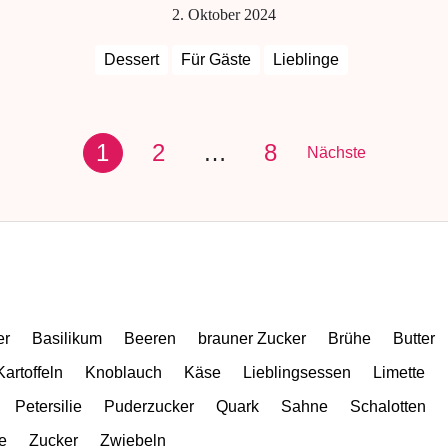
2. Oktober 2024
Dessert
Für Gäste
Lieblinge
1
2
…
8
Nächste
er
Basilikum
Beeren
brauner Zucker
Brühe
Butter
Kartoffeln
Knoblauch
Käse
Lieblingsessen
Limette
Petersilie
Puderzucker
Quark
Sahne
Schalotten
e
Zucker
Zwiebeln