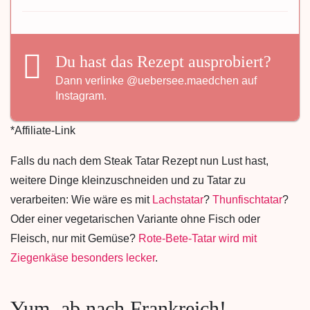
Du hast das Rezept ausprobiert?
Dann verlinke
@uebersee.maedchen
auf
Instagram.
*Affiliate-Link
Falls du nach dem Steak Tatar Rezept nun Lust hast,
weitere Dinge kleinzuschneiden und zu Tatar zu
verarbeiten: Wie wäre es mit
Lachstatar
?
Thunfischtatar
?
Oder einer vegetarischen Variante ohne Fisch oder
Fleisch, nur mit Gemüse?
Rote-Bete-Tatar wird mit
Ziegenkäse besonders lecker
.
Yum, ab nach Frankreich!