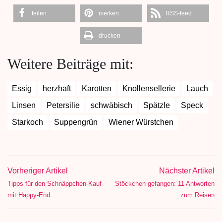
teilen
merken
RSS-feed
drucken
Weitere Beiträge mit:
Essig
herzhaft
Karotten
Knollensellerie
Lauch
Linsen
Petersilie
schwäbisch
Spätzle
Speck
Starkoch
Suppengrün
Wiener Würstchen
Vorheriger Artikel
Nächster Artikel
Tipps für den Schnäppchen-Kauf
Stöckchen gefangen: 11 Antworten
mit Happy-End
zum Reisen