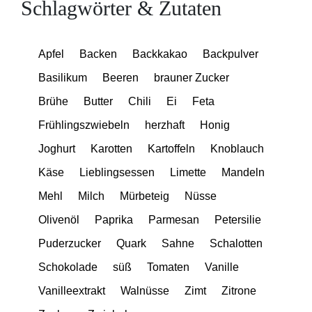
Schlagwörter & Zutaten
Apfel
Backen
Backkakao
Backpulver
Basilikum
Beeren
brauner Zucker
Brühe
Butter
Chili
Ei
Feta
Frühlingszwiebeln
herzhaft
Honig
Joghurt
Karotten
Kartoffeln
Knoblauch
Käse
Lieblingsessen
Limette
Mandeln
Mehl
Milch
Mürbeteig
Nüsse
Olivenöl
Paprika
Parmesan
Petersilie
Puderzucker
Quark
Sahne
Schalotten
Schokolade
süß
Tomaten
Vanille
Vanilleextrakt
Walnüsse
Zimt
Zitrone