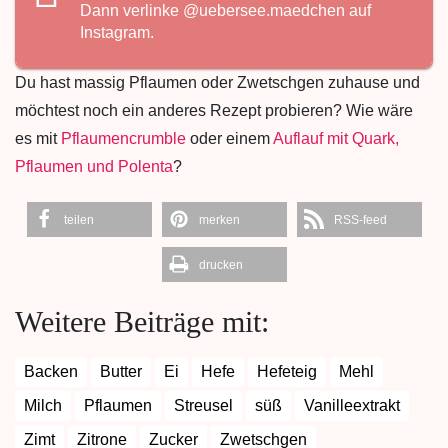
Dann verlinke
@uebersee.maedchen
auf
Instagram.
Du hast massig Pflaumen oder Zwetschgen zuhause und
möchtest noch ein anderes Rezept probieren? Wie wäre
es mit
Pflaumencrumble
oder einem
Auflauf mit Quark,
Pflaumen und Polenta
?
teilen
merken
RSS-feed
drucken
Weitere Beiträge mit:
Backen
Butter
Ei
Hefe
Hefeteig
Mehl
Milch
Pflaumen
Streusel
süß
Vanilleextrakt
Zimt
Zitrone
Zucker
Zwetschgen