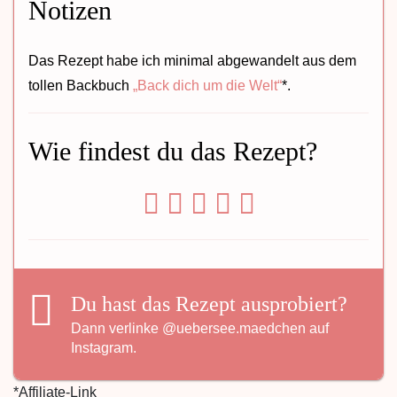
Notizen
Das Rezept habe ich minimal abgewandelt aus dem
tollen Backbuch
„Back dich um die Welt“
*.
Wie findest du das Rezept?
Du hast das Rezept ausprobiert?
Dann verlinke
@uebersee.maedchen
auf
Instagram.
*Affiliate-Link