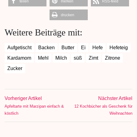
teilen
merken
RSS-feed
drucken
Weitere Beiträge mit:
Aufgetischt
Backen
Butter
Ei
Hefe
Hefeteig
Kardamom
Mehl
Milch
süß
Zimt
Zitrone
Zucker
Vorheriger Artikel
Nächster Artikel
Apfeltarte mit Marzipan einfach &
12 Kochbücher als Geschenk für
köstlich
Weihnachten