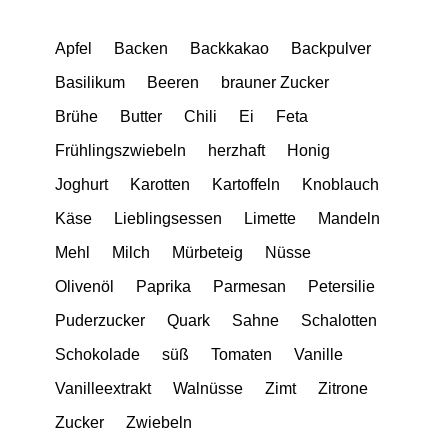
Apfel
Backen
Backkakao
Backpulver
Basilikum
Beeren
brauner Zucker
Brühe
Butter
Chili
Ei
Feta
Frühlingszwiebeln
herzhaft
Honig
Joghurt
Karotten
Kartoffeln
Knoblauch
Käse
Lieblingsessen
Limette
Mandeln
Mehl
Milch
Mürbeteig
Nüsse
Olivenöl
Paprika
Parmesan
Petersilie
Puderzucker
Quark
Sahne
Schalotten
Schokolade
süß
Tomaten
Vanille
Vanilleextrakt
Walnüsse
Zimt
Zitrone
Zucker
Zwiebeln