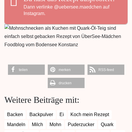
Dann verlinke
@uebersee.maedchen
auf
Instagram.
teilen
merken
RSS-feed
drucken
Weitere Beiträge mit:
Backen
Backpulver
Ei
Koch mein Rezept
Mandeln
Milch
Mohn
Puderzucker
Quark