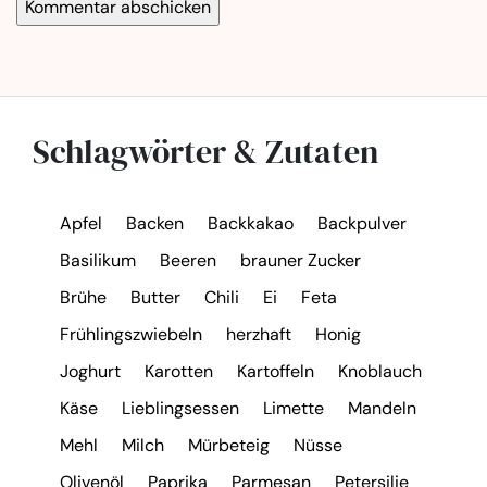
Schlagwörter & Zutaten
Apfel
Backen
Backkakao
Backpulver
Basilikum
Beeren
brauner Zucker
Brühe
Butter
Chili
Ei
Feta
Frühlingszwiebeln
herzhaft
Honig
Joghurt
Karotten
Kartoffeln
Knoblauch
Käse
Lieblingsessen
Limette
Mandeln
Mehl
Milch
Mürbeteig
Nüsse
Olivenöl
Paprika
Parmesan
Petersilie