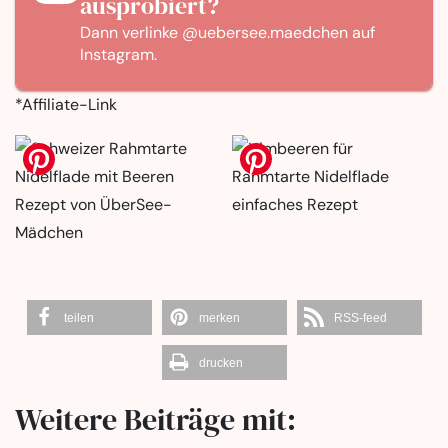
ausprobiert?
Dann verlinke
@uebersee.maedchen
auf
Instagram.
*Affiliate-Link
teilen
merken
RSS-feed
drucken
Weitere Beiträge mit: