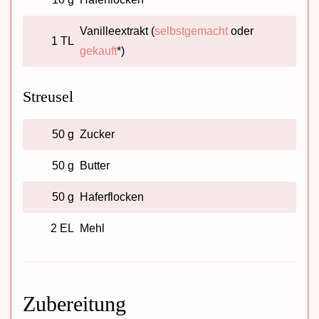
Vanilleextrakt (
selbstgemacht
oder
1 TL
gekauft
*)
Streusel
50 g
Zucker
50 g
Butter
50 g
Haferflocken
2 EL
Mehl
Zubereitung