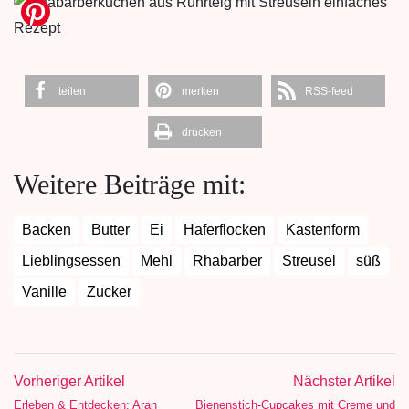
teilen
merken
RSS-feed
drucken
Weitere Beiträge mit:
Backen
Butter
Ei
Haferflocken
Kastenform
Lieblingsessen
Mehl
Rhabarber
Streusel
süß
Vanille
Zucker
Vorheriger Artikel
Nächster Artikel
Erleben & Entdecken: Aran
Bienenstich-Cupcakes mit Creme und