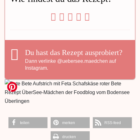
Du hast das Rezept ausprobiert?
Dann verlinke
@uebersee.maedchen
auf
Instagram.
teilen
merken
RSS-feed
drucken