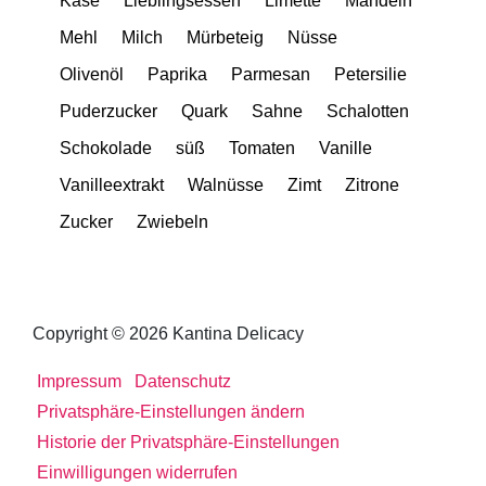
Käse
Lieblingsessen
Limette
Mandeln
Mehl
Milch
Mürbeteig
Nüsse
Olivenöl
Paprika
Parmesan
Petersilie
Puderzucker
Quark
Sahne
Schalotten
Schokolade
süß
Tomaten
Vanille
Vanilleextrakt
Walnüsse
Zimt
Zitrone
Zucker
Zwiebeln
Copyright © 2026 Kantina Delicacy
Impressum
Datenschutz
Privatsphäre-Einstellungen ändern
Historie der Privatsphäre-Einstellungen
Einwilligungen widerrufen