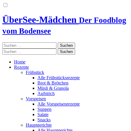
ÜberSee-Mädchen
Der Foodblog
vom Bodensee
Suchen
nach:
Suchen
nach:
Home
Rezepte
Frühstück
Alle Frühstücksrezepte
Brot & Brötchen
Müsli & Granola
Aufstrich
Vorspeisen
Alle Vorspeisenrezepte
Suppen
Salate
Snacks
Hauptgerichte
Alle Hauptgerichte