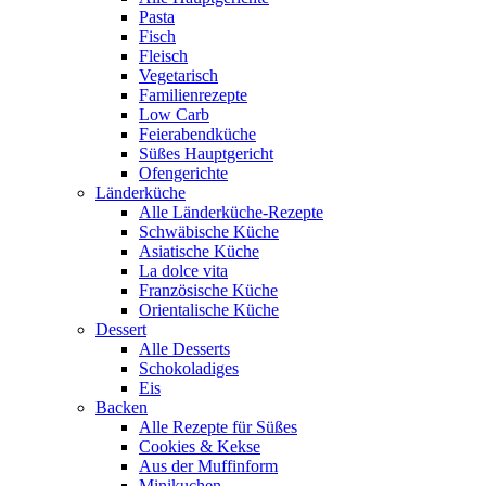
Pasta
Fisch
Fleisch
Vegetarisch
Familienrezepte
Low Carb
Feierabendküche
Süßes Hauptgericht
Ofengerichte
Länderküche
Alle Länderküche-Rezepte
Schwäbische Küche
Asiatische Küche
La dolce vita
Französische Küche
Orientalische Küche
Dessert
Alle Desserts
Schokoladiges
Eis
Backen
Alle Rezepte für Süßes
Cookies & Kekse
Aus der Muffinform
Minikuchen