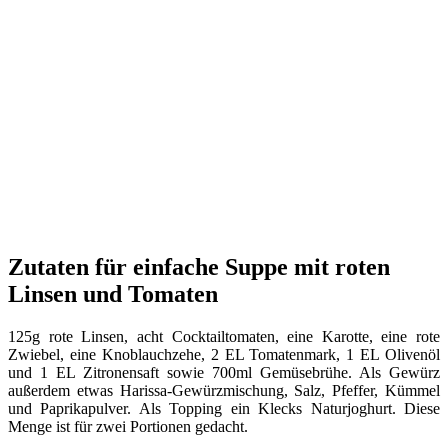
Ein Beitrag geteilt von Isabelle (@uebersee.maedchen)
Okt 23, 2015 um 9:13 PDT
Zutaten für einfache Suppe mit roten
Linsen und Tomaten
125g rote Linsen, acht Cocktailtomaten, eine Karotte, eine rote
Zwiebel, eine Knoblauchzehe, 2 EL Tomatenmark, 1 EL Olivenöl
und 1 EL Zitronensaft sowie 700ml Gemüsebrühe. Als Gewürz
außerdem etwas Harissa-Gewürzmischung, Salz, Pfeffer, Kümmel
und Paprikapulver. Als Topping ein Klecks Naturjoghurt. Diese
Menge ist für zwei Portionen gedacht.