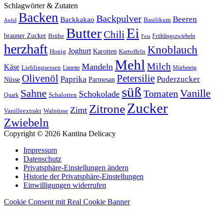
Schlagwörter & Zutaten
Backen
Backpulver
Beeren
Backkakao
Basilikum
Apfel
Butter
Ei
Chili
brauner Zucker
Brühe
Frühlingszwiebeln
Feta
herzhaft
Knoblauch
Joghurt
Karotten
Kartoffeln
Honig
Mehl
Milch
Mandeln
Käse
Lieblingsessen
Limette
Mürbeteig
Olivenöl
Petersilie
Paprika
Puderzucker
Nüsse
Parmesan
süß
Sahne
Vanille
Tomaten
Schokolade
Schalotten
Quark
Zucker
Zitrone
Zimt
Vanilleextrakt
Walnüsse
Zwiebeln
Copyright © 2026 Kantina Delicacy
Impressum
Datenschutz
Privatsphäre-Einstellungen ändern
Historie der Privatsphäre-Einstellungen
Einwilligungen widerrufen
Cookie Consent mit Real Cookie Banner