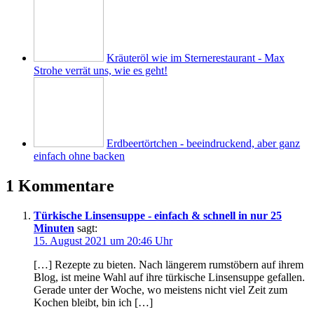
Kräuteröl wie im Sternerestaurant - Max
Strohe verrät uns, wie es geht!
Erdbeertörtchen - beeindruckend, aber ganz
einfach ohne backen
1 Kommentare
Türkische Linsensuppe - einfach & schnell in nur 25
Minuten
sagt:
15. August 2021 um 20:46 Uhr
[…] Rezep­te zu bie­ten. Nach län­ge­rem rum­stö­bern auf ihrem
Blog, ist mei­ne Wahl auf ihre tür­ki­sche Lin­sen­sup­pe gefal­len.
Gera­de unter der Woche, wo meis­tens nicht viel Zeit zum
Kochen bleibt, bin ich […]