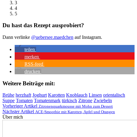
3
4
5
Du hast das Rezept ausprobiert?
Dann verlinke
@uebersee.maedchen
auf Instagram.
teilen
merken
RSS-feed
drucken
Weitere Beiträge mit:
Brühe
herzhaft
Joghurt
Karotten
Knoblauch
Linsen
orientalisch
Suppe
Tomaten
Tomatenmark
türkisch
Zitrone
Zwiebeln
Vorheriger Artikel
Zitronenquarkmousse mit Mohn zum Dessert
Nächster Artikel
ACE-Smoothie mit Karotten, Apfel und Orangen
Über mich