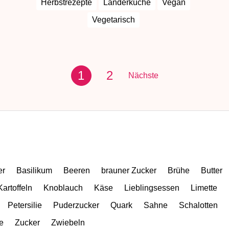
Herbstrezepte
Länderküche
Vegan
Vegetarisch
1
2
Nächste
er
Basilikum
Beeren
brauner Zucker
Brühe
Butter
Kartoffeln
Knoblauch
Käse
Lieblingsessen
Limette
Petersilie
Puderzucker
Quark
Sahne
Schalotten
e
Zucker
Zwiebeln