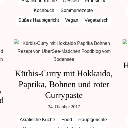
e
Asiatische Küche
Dessert
Frühstück
Kochbuch
Sommerrezepte
Süßes Hauptgericht
Vegan
Vegetarisch
H
Kürbis-Curry mit Hokkaido,
Paprika, Bohnen und roter
,
Currypaste
nd
24. Oktober 2017
Asiatische Küche
Food
Hauptgerichte