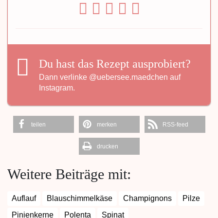
Du hast das Rezept ausprobiert?
Dann verlinke
@uebersee.maedchen
auf
Instagram.
teilen
merken
RSS-feed
drucken
Weitere Beiträge mit:
Auflauf
Blauschimmelkäse
Champignons
Pilze
Pinienkerne
Polenta
Spinat