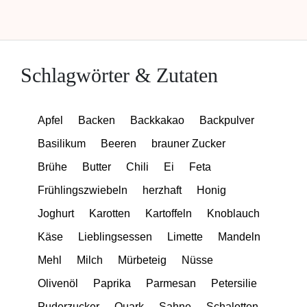
Schlagwörter & Zutaten
Apfel
Backen
Backkakao
Backpulver
Basilikum
Beeren
brauner Zucker
Brühe
Butter
Chili
Ei
Feta
Frühlingszwiebeln
herzhaft
Honig
Joghurt
Karotten
Kartoffeln
Knoblauch
Käse
Lieblingsessen
Limette
Mandeln
Mehl
Milch
Mürbeteig
Nüsse
Olivenöl
Paprika
Parmesan
Petersilie
Puderzucker
Quark
Sahne
Schalotten