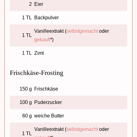
2
Eier
1 TL
Backpulver
Vanilleextrakt (
selbstgemacht
oder
1 TL
gekauft
*)
1 TL
Zimt
Frischkäse-Frosting
150 g
Frischkäse
100 g
Puderzucker
60 g
weiche Butter
Vanilleextrakt (
selbstgemacht
oder
1 TL