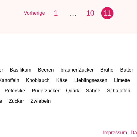
1
…
10
11
Vorherige
er
Basilikum
Beeren
brauner Zucker
Brühe
Butter
Kartoffeln
Knoblauch
Käse
Lieblingsessen
Limette
Petersilie
Puderzucker
Quark
Sahne
Schalotten
e
Zucker
Zwiebeln
Impressum
Da