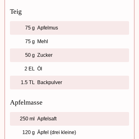
Teig
75 g
Apfelmus
75 g
Mehl
50 g
Zucker
2 EL
Öl
1.5 TL
Backpulver
Apfelmasse
250 ml
Apfelsaft
120 g
Äpfel (drei kleine)