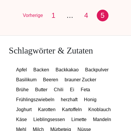
1
…
4
5
Vorherige
Schlagwörter & Zutaten
Apfel
Backen
Backkakao
Backpulver
Basilikum
Beeren
brauner Zucker
Brühe
Butter
Chili
Ei
Feta
Frühlingszwiebeln
herzhaft
Honig
Joghurt
Karotten
Kartoffeln
Knoblauch
Käse
Lieblingsessen
Limette
Mandeln
Mehl
Milch
Mürbeteig
Nüsse