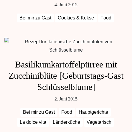
4. Juni 2015
Bei mir zu Gast
Cookies & Kekse
Food
Basilikumkartoffelpürree mit
Zucchiniblüte [Geburtstags-Gast
Schlüsselblume]
2. Juni 2015
Bei mir zu Gast
Food
Hauptgerichte
La dolce vita
Länderküche
Vegetarisch