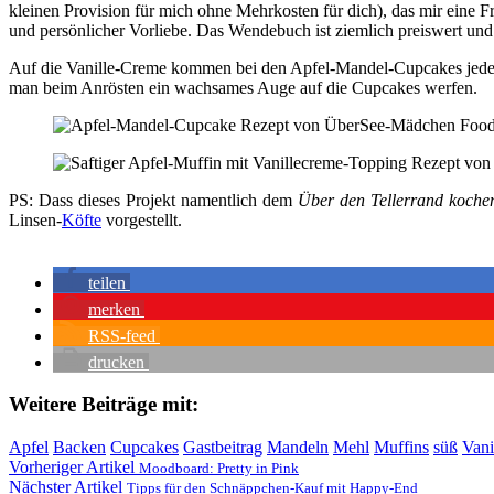
kleinen Provision für mich ohne Mehrkosten für dich), das mir eine
und persönlicher Vorliebe. Das Wendebuch ist ziemlich preiswert und 
Auf die Vanille-Creme kommen bei den Apfel-Mandel-Cupcakes jedenfa
man beim Anrösten ein wachsames Auge auf die Cupcakes werfen.
PS: Dass dieses Projekt namentlich dem
Über den Tellerrand koche
Linsen-
Köfte
vorgestellt.
teilen
merken
RSS-feed
drucken
Weitere Beiträge mit:
Apfel
Backen
Cupcakes
Gastbeitrag
Mandeln
Mehl
Muffins
süß
Vani
Vorheriger Artikel
Moodboard: Pretty in Pink
Nächster Artikel
Tipps für den Schnäppchen-Kauf mit Happy-End