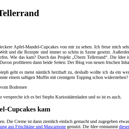
ellerrand
 leckere Apfel-Mandel-Cupcakes von mir zu sehen. Ich freue mich seh
r-Welt und die Rezepte sind immer so schön in Szene gesetzt. Außerdem
dürfen. Wie das kam? Durch das Projekt „Übern Tellerrand“. Die Idee i
. Davon profitieren dann beide Seiten: Der Blog von neuen frischen In
Steph geht es meist nämlich herzhaft zu, deshalb wollte ich da ein 
önnte einem saftigen Muffin mit cremigem Topping schon widerstehen?
verspreche ich es bei Stephs Kuriositätenladen und so ist es auch.
el-Cupcakes kam
rden. Die Creme ist dann ziemlich einfach gemacht und zugegeben etwa
hung aus Frischkäse und Mascarpone
genutzt. Die Idee entstammt
dies