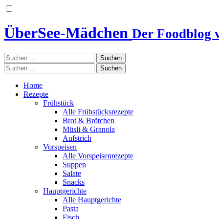
ÜberSee-Mädchen
Der Foodblog 
Suchen
nach:
Suchen
nach:
Home
Rezepte
Frühstück
Alle Frühstücksrezepte
Brot & Brötchen
Müsli & Granola
Aufstrich
Vorspeisen
Alle Vorspeisenrezepte
Suppen
Salate
Snacks
Hauptgerichte
Alle Hauptgerichte
Pasta
Fisch