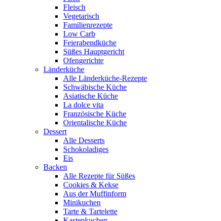
Fleisch
Vegetarisch
Familienrezepte
Low Carb
Feierabendküche
Süßes Hauptgericht
Ofengerichte
Länderküche
Alle Länderküche-Rezepte
Schwäbische Küche
Asiatische Küche
La dolce vita
Französische Küche
Orientalische Küche
Dessert
Alle Desserts
Schokoladiges
Eis
Backen
Alle Rezepte für Süßes
Cookies & Kekse
Aus der Muffinform
Minikuchen
Tarte & Tartelette
Kastenkuchen