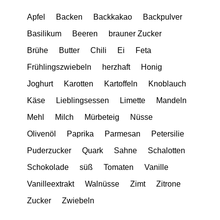
Apfel
Backen
Backkakao
Backpulver
Basilikum
Beeren
brauner Zucker
Brühe
Butter
Chili
Ei
Feta
Frühlingszwiebeln
herzhaft
Honig
Joghurt
Karotten
Kartoffeln
Knoblauch
Käse
Lieblingsessen
Limette
Mandeln
Mehl
Milch
Mürbeteig
Nüsse
Olivenöl
Paprika
Parmesan
Petersilie
Puderzucker
Quark
Sahne
Schalotten
Schokolade
süß
Tomaten
Vanille
Vanilleextrakt
Walnüsse
Zimt
Zitrone
Zucker
Zwiebeln