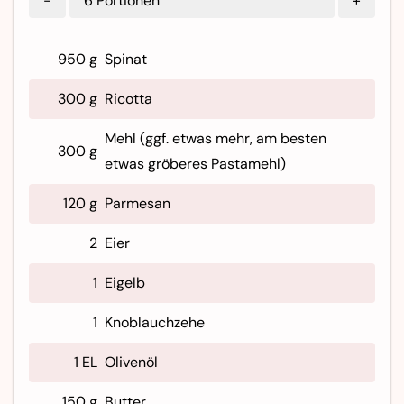
-
6
Portionen
+
950 g
Spinat
300 g
Ricotta
Mehl (ggf. etwas mehr, am besten
300 g
etwas gröberes Pastamehl)
120 g
Parmesan
2
Eier
1
Eigelb
1
Knoblauchzehe
1 EL
Olivenöl
150 g
Butter