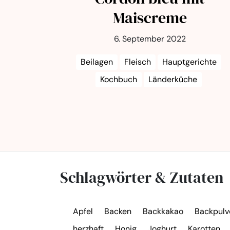
Maiscreme
6. September 2022
Beilagen
Fleisch
Hauptgerichte
Kochbuch
Länderküche
Schlagwörter & Zutaten
Apfel
Backen
Backkakao
Backpulv
herzhaft
Honig
Joghurt
Karotten