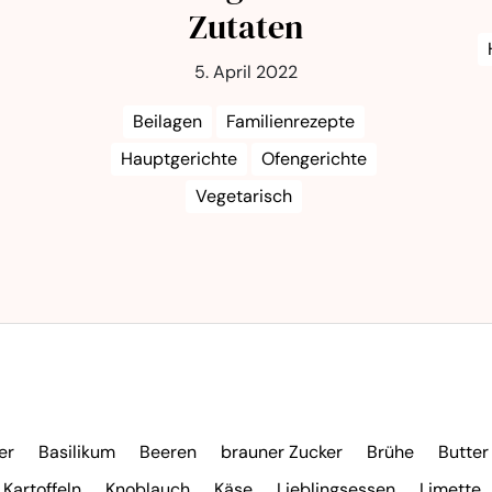
Zutaten
5. April 2022
Beilagen
Familienrezepte
Hauptgerichte
Ofengerichte
Vegetarisch
er
Basilikum
Beeren
brauner Zucker
Brühe
Butter
Kartoffeln
Knoblauch
Käse
Lieblingsessen
Limette