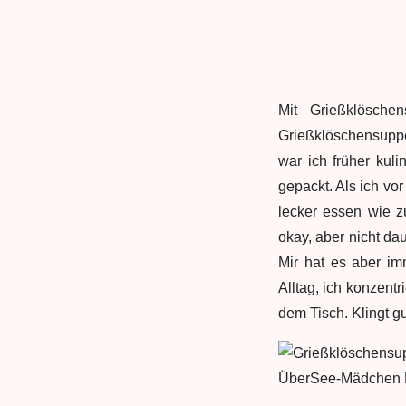
Mit Grießklösche
Grießklöschensupp
war ich früher kul
gepackt. Als ich vo
lecker essen wie z
okay, aber nicht daue
Mir hat es aber i
Alltag, ich konzent
dem Tisch. Klingt g