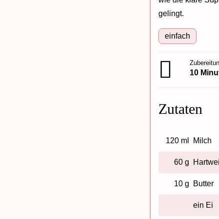
gelingt.
einfach
Zubereitun
10 Minu
Zutaten
120 ml
Milch
60 g
Hartwe
10 g
Butter
ein Ei