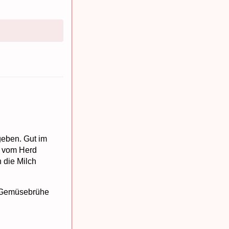
geben. Gut im
pf vom Herd
 die Milch
e Gemüsebrühe