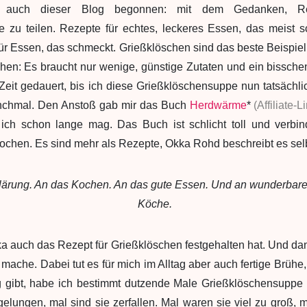
 auch dieser Blog begonnen: mit dem Gedanken, R
 zu teilen. Rezepte für echtes, leckeres Essen, das meist 
für Essen, das schmeckt. Grießklöschen sind das beste Beispiel 
ochen: Es braucht nur wenige, günstige Zutaten und ein bisschen
Zeit gedauert, bis ich diese Grießklöschensuppe nun tatsächli
anchmal. Den Anstoß gab mir das Buch
Herdwärme
*
(Affiliate-L
ich schon lange mag. Das Buch ist schlicht toll und verbi
ochen. Es sind mehr als Rezepte, Okka Rohd beschreibt es selb
lärung. An das Kochen. An das gute Essen. Und an wunderbar
Köche.
kka auch das Rezept für Grießklöschen festgehalten hat. Und d
s mache. Dabei tut es für mich im Alltag aber auch fertige Brüh
g gibt, habe ich bestimmt dutzende Male Grießklöschensuppe
elungen, mal sind sie zerfallen. Mal waren sie viel zu groß,