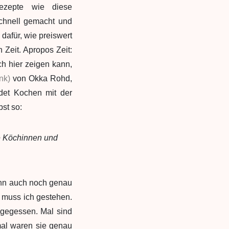
ezepte wie diese
schnell gemacht und
dafür, wie preiswert
 Zeit. Apropos Zeit:
ch hier zeigen kann,
ink)
von Okka Rohd,
ndet Kochen mit der
st so:
e Köchinnen und
ann auch noch genau
e, muss ich gestehen.
 gegessen. Mal sind
 mal waren sie genau