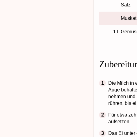
Salz
Muskat
1 l
Gemüs
Zubereitu
Die Milch in
Auge behalte
nehmen und d
rühren, bis 
Für etwa ze
aufsetzen.
Das Ei unter