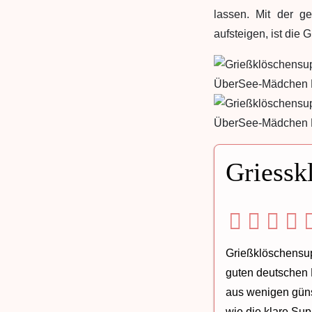
lassen. Mit der g
aufsteigen, ist die 
Griessk
Grießklöschensupp
guten deutschen
aus wenigen güns
wie die klare Su