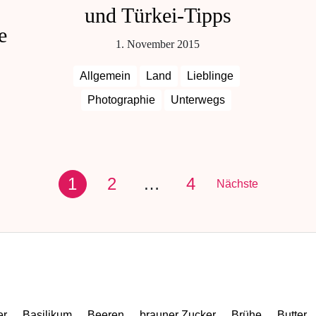
und Türkei-Tipps
e
1. November 2015
Allgemein
Land
Lieblinge
Photographie
Unterwegs
1
2
…
4
Nächste
er
Basilikum
Beeren
brauner Zucker
Brühe
Butter