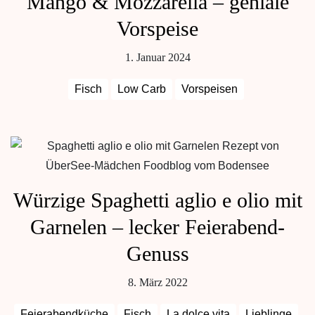
Mango & Mozzarella – geniale
Vorspeise
1. Januar 2024
Fisch
Low Carb
Vorspeisen
Würzige Spaghetti aglio e olio mit
Garnelen – lecker Feierabend-
Genuss
8. März 2022
Feierabendküche
Fisch
La dolce vita
Lieblinge