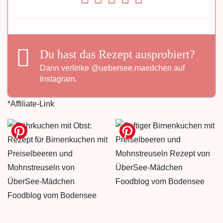
Du hast das Rezept ausprobiert?
Dann verlinke
@uebersee.maedchen
auf
Instagram.
*Affiliate-Link