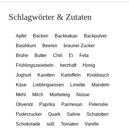
Schlagwörter & Zutaten
Apfel
Backen
Backkakao
Backpulver
Basilikum
Beeren
brauner Zucker
Brühe
Butter
Chili
Ei
Feta
Frühlingszwiebeln
herzhaft
Honig
Joghurt
Karotten
Kartoffeln
Knoblauch
Käse
Lieblingsessen
Limette
Mandeln
Mehl
Milch
Mürbeteig
Nüsse
Olivenöl
Paprika
Parmesan
Petersilie
Puderzucker
Quark
Sahne
Schalotten
Schokolade
süß
Tomaten
Vanille