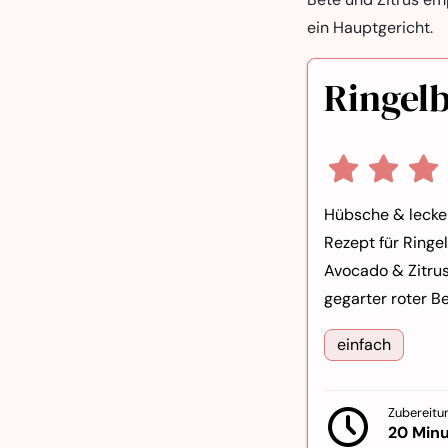
ein Hauptgericht.
Ringelb
Hübsche & lecker
Rezept für Ringe
Avocado & Zitrus
gegarter roter B
einfach
Zubereitun
20 Min