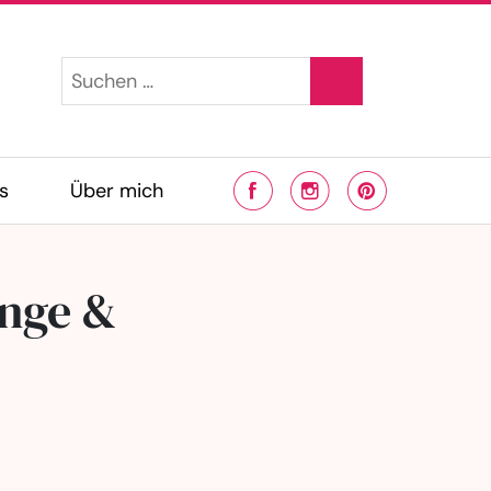
s
Über mich
ange &