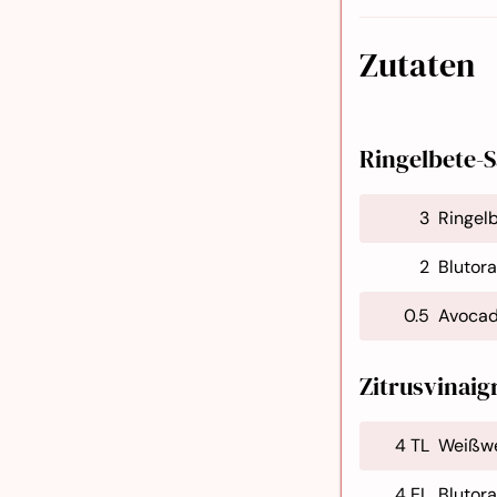
Zutaten
Ringelbete-S
3
Ringel
2
Blutor
0.5
Avoca
Zitrusvinaig
4 TL
Weißwe
4 EL
Blutor