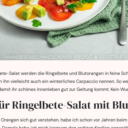
ete-Salat werden die Ringelbete und Blutorangen in feine Sc
 ihn vielleicht auch ein winterliches Carpaccio nennen. So w
 damit ihr schönes Innenleben gut zur Geltung kommt. Kein Wu
ür Ringelbete-Salat mit Bl
 Orangen sich gut verstehen, habe ich schon vor Jahren bei
. Damals habe ich mich langsam den erdigen Knollen angenäh