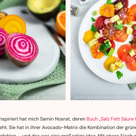
nspiriert hat mich Samin Nosrat, deren
Buch „Salz Fett Säure 
ht. Sie hat in ihrer Avocado-Matrix die Kombination der grün
pfohlen – und das war eine großartige Idee. Mit etwas Fisch 