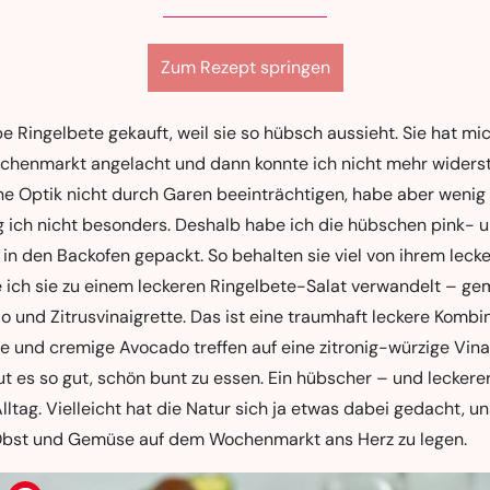
Zum Rezept springen
be Ringelbete gekauft, weil sie so hübsch aussieht. Sie hat m
chenmarkt angelacht und dann konnte ich nicht mehr widers
öne Optik nicht durch Garen beeinträchtigen, habe aber wenig
 ich nicht besonders. Deshalb habe ich die hübschen pink- 
n in den Backofen gepackt. So behalten sie viel von ihrem lec
ich sie zu einem leckeren Ringelbete-Salat verwandelt – g
 und Zitrusvinaigrette. Das ist eine traumhaft leckere Kombin
e und cremige Avocado treffen auf eine zitronig-würzige Vina
t es so gut, schön bunt zu essen. Ein hübscher – und leckere
ltag. Vielleicht hat die Natur sich ja etwas dabei gedacht, un
Obst und Gemüse auf dem Wochenmarkt ans Herz zu legen.