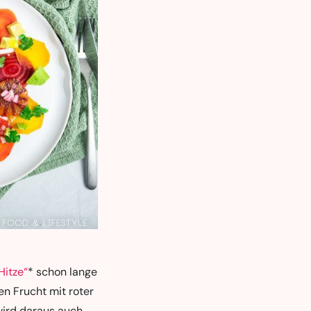
Hitze“
* schon lange
en Frucht mit roter
wird daraus auch