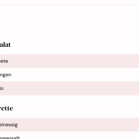
alat
bete
angen
do
rette
inessig
angensaft