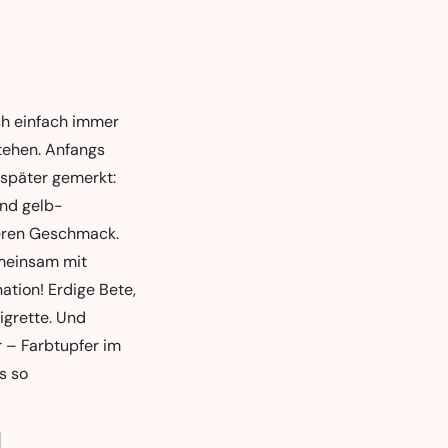
ich einfach immer
tehen. Anfangs
 später gemerkt:
und gelb-
keren Geschmack.
emeinsam mit
ation! Erdige Bete,
igrette. Und
r – Farbtupfer im
s so