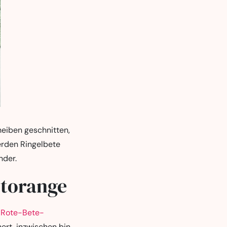
heiben geschnitten,
erden Ringelbete
nder.
utorange
m
Rote-Bete-
ert, inzwischen bin