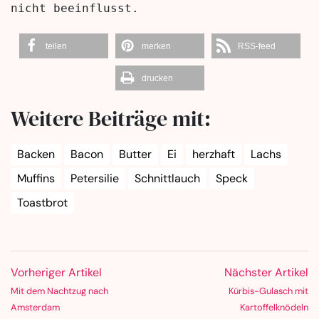
nicht beeinflusst.
teilen
merken
RSS-feed
drucken
Weitere Beiträge mit:
Backen
Bacon
Butter
Ei
herzhaft
Lachs
Muffins
Petersilie
Schnittlauch
Speck
Toastbrot
Vorheriger Artikel
Nächster Artikel
Mit dem Nachtzug nach
Kürbis-Gulasch mit
Amsterdam
Kartoffelknödeln