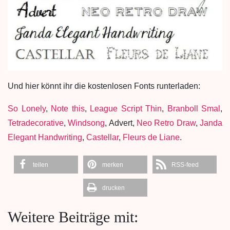
Und hier könnt ihr die kostenlosen Fonts runterladen:
So Lonely
,
Note this
,
League Script Thin
,
Branboll Smal
,
Tetradecorative
,
Windsong
, Advert,
Neo Retro Draw
,
Janda
Elegant Handwriting
,
Castellar
,
Fleurs de Liane
.
teilen
merken
RSS-feed
drucken
Weitere Beiträge mit: