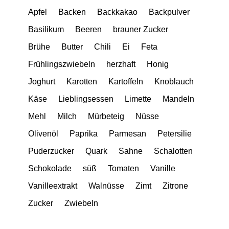
Apfel
Backen
Backkakao
Backpulver
Basilikum
Beeren
brauner Zucker
Brühe
Butter
Chili
Ei
Feta
Frühlingszwiebeln
herzhaft
Honig
Joghurt
Karotten
Kartoffeln
Knoblauch
Käse
Lieblingsessen
Limette
Mandeln
Mehl
Milch
Mürbeteig
Nüsse
Olivenöl
Paprika
Parmesan
Petersilie
Puderzucker
Quark
Sahne
Schalotten
Schokolade
süß
Tomaten
Vanille
Vanilleextrakt
Walnüsse
Zimt
Zitrone
Zucker
Zwiebeln