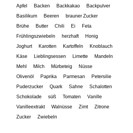
Apfel
Backen
Backkakao
Backpulver
Basilikum
Beeren
brauner Zucker
Brühe
Butter
Chili
Ei
Feta
Frühlingszwiebeln
herzhaft
Honig
Joghurt
Karotten
Kartoffeln
Knoblauch
Käse
Lieblingsessen
Limette
Mandeln
Mehl
Milch
Mürbeteig
Nüsse
Olivenöl
Paprika
Parmesan
Petersilie
Puderzucker
Quark
Sahne
Schalotten
Schokolade
süß
Tomaten
Vanille
Vanilleextrakt
Walnüsse
Zimt
Zitrone
Zucker
Zwiebeln