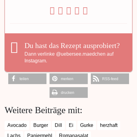
Du hast das Rezept ausprobiert?
Dann verlinke
@uebersee.maedchen
auf
Instagram.
teilen
merken
RSS-feed
drucken
Weitere Beiträge mit:
Avocado
Burger
Dill
Ei
Gurke
herzhaft
Lachs
Paniermehl
Romanasalat