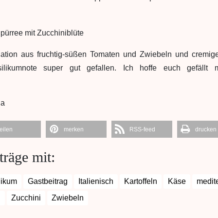
nation aus fruchtig-süßen Tomaten und Zwiebeln und cremig
silikumnote super gut gefallen. Ich hoffe euch gefällt 
ia
teilen
merken
RSS-feed
drucken
träge mit:
likum
Gastbeitrag
Italienisch
Kartoffeln
Käse
medit
n
Zucchini
Zwiebeln