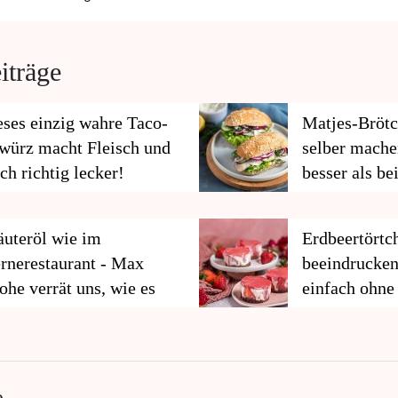
iträge
eses einzig wahre Taco-
Matjes-Brötc
würz macht Fleisch und
selber mache
ch richtig lecker!
besser als b
äuteröl wie im
Erdbeertörtc
ernerestaurant - Max
beeindrucken
ohe verrät uns, wie es
einfach ohne
ht!
e