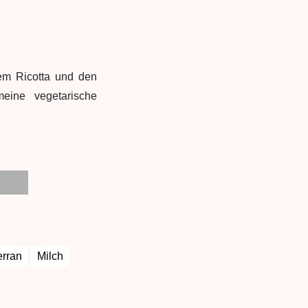
em Ricotta und den
meine vegetarische
erran
Milch