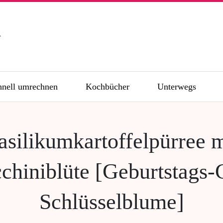
n
hnell umrechnen
Kochbücher
Unterwegs
asilikumkartoffelpürree m
chiniblüte [Geburtstags-
Schlüsselblume]