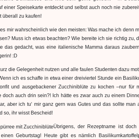
uf einer Speisekarte entdeckt und selbst auch noch nie zubereite
t überall zu kaufen!
 es mir wahrscheinlich wie den meisten: Was mache ich denn m
en? Muss ich etwas beachten? Wie bereite ich sie richtig zu, da
e das gedacht, was eine italienische Mamma daraus zaubern
erin! :D
kurz die Gelegenheit nutzen und alle faulen Studenten dazu moti
Wenn ich es schaffe in etwa einer dreiviertel Stunde ein Basilik
onfit und ausgebackener Zucchiniblüte zu kochen –nur für m
e doch auch drin sein?! Ich hätte es zwar auch zu einem Dinne
war, aber ich tu‘ mir ganz gern was Gutes und das sollte man 
so, ihr wisst Bescheid!
Übrigens, der Rezeptname ist doch f
 einen Geburtstag! Heute gibt es nämlich Basilikumkartoffe