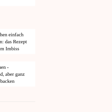
hen einfach
n: das Rezept
eim Imbiss
hen -
d, aber ganz
 backen