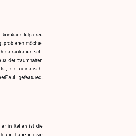
likumkartoffelpürree
t probieren möchte.
h da rantrauen soll.
aus der traumhaften
r, ob kulinarisch,
tPaul gefeatured,
 in Italien ist die
chland habe ich sie