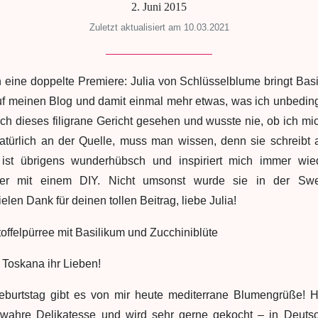
2. Juni 2015
Zuletzt aktualisiert am 10.03.2021
h eine doppelte Premiere: Julia von Schlüsselblume bringt Basi
auf meinen Blog und damit einmal mehr etwas, was ich unbeding
h dieses filigrane Gericht gesehen und wusste nie, ob ich mic
 natürlich an der Quelle, muss man wissen, denn sie schreibt 
 ist übrigens wunderhübsch und inspiriert mich immer wiede
der mit einem DIY. Nicht umsonst wurde sie in der Swee
len Dank für deinen tollen Beitrag, liebe Julia!
 Toskana ihr Lieben!
eburtstag gibt es von mir heute mediterrane Blumengrüße! Hier
 wahre Delikatesse und wird sehr gerne gekocht – in Deuts