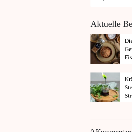
Aktuelle Be
Di
Ge
Fis
Kr
St
Str
ge
0 Kommentar