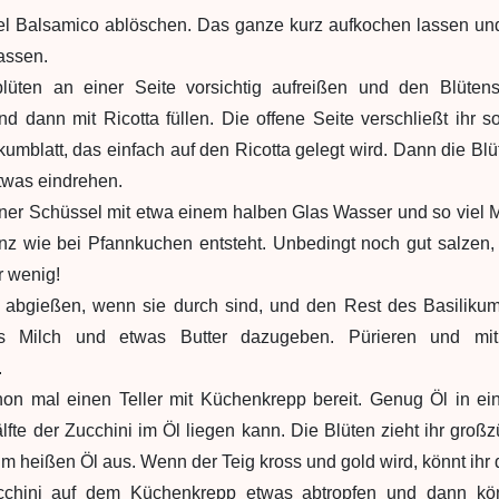
el Balsamico ablöschen. Das ganze kurz aufkochen lassen und
assen.
blüten an einer Seite vorsichtig aufreißen und den Blütens
 dann mit Ricotta füllen. Die offene Seite verschließt ihr 
kumblatt, das einfach auf den Ricotta gelegt wird. Dann die Bl
twas eindrehen.
iner Schüssel mit etwa einem halben Glas Wasser und so viel 
nz wie bei Pfannkuchen entsteht. Unbedingt noch gut salzen,
r wenig!
n abgießen, wenn sie durch sind, und den Rest des Basilikum
s Milch und etwas Butter dazugeben. Pürieren und mit
.
on mal einen Teller mit Küchenkrepp bereit. Genug Öl in ein
lfte der Zucchini im Öl liegen kann. Die Blüten zieht ihr groß
im heißen Öl aus. Wenn der Teig kross und gold wird, könnt ihr
cchini auf dem Küchenkrepp etwas abtropfen und dann kö