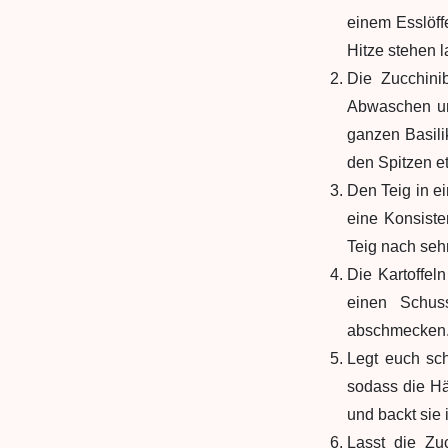
einem Esslöff
Hitze stehen l
Die Zucchini
Abwaschen und
ganzen Basili
den Spitzen e
Den Teig in e
eine Konsiste
Teig nach seh
Die Kartoffel
einen Schus
abschmecken
Legt euch sch
sodass die Hä
und backt sie 
Lasst die Zu