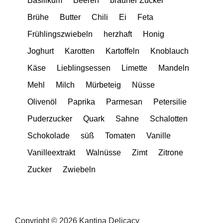
Basilikum
Beeren
brauner Zucker
Brühe
Butter
Chili
Ei
Feta
Frühlingszwiebeln
herzhaft
Honig
Joghurt
Karotten
Kartoffeln
Knoblauch
Käse
Lieblingsessen
Limette
Mandeln
Mehl
Milch
Mürbeteig
Nüsse
Olivenöl
Paprika
Parmesan
Petersilie
Puderzucker
Quark
Sahne
Schalotten
Schokolade
süß
Tomaten
Vanille
Vanilleextrakt
Walnüsse
Zimt
Zitrone
Zucker
Zwiebeln
Copyright © 2026 Kantina Delicacy