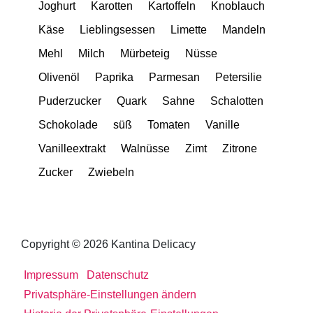
Joghurt
Karotten
Kartoffeln
Knoblauch
Käse
Lieblingsessen
Limette
Mandeln
Mehl
Milch
Mürbeteig
Nüsse
Olivenöl
Paprika
Parmesan
Petersilie
Puderzucker
Quark
Sahne
Schalotten
Schokolade
süß
Tomaten
Vanille
Vanilleextrakt
Walnüsse
Zimt
Zitrone
Zucker
Zwiebeln
Copyright © 2026 Kantina Delicacy
Impressum
Datenschutz
Privatsphäre-Einstellungen ändern