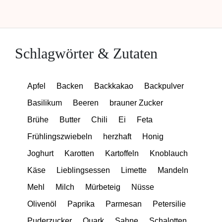
Schlagwörter & Zutaten
Apfel
Backen
Backkakao
Backpulver
Basilikum
Beeren
brauner Zucker
Brühe
Butter
Chili
Ei
Feta
Frühlingszwiebeln
herzhaft
Honig
Joghurt
Karotten
Kartoffeln
Knoblauch
Käse
Lieblingsessen
Limette
Mandeln
Mehl
Milch
Mürbeteig
Nüsse
Olivenöl
Paprika
Parmesan
Petersilie
Puderzucker
Quark
Sahne
Schalotten