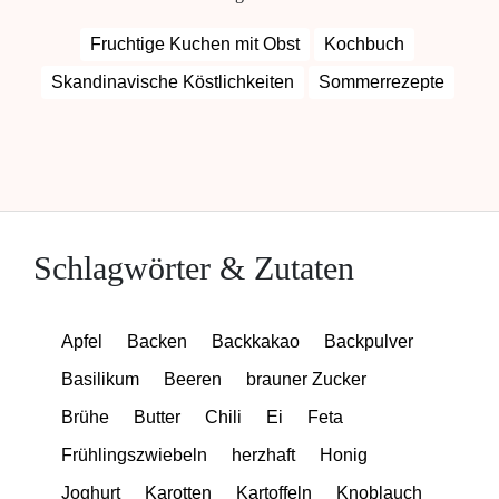
Fruchtige Kuchen mit Obst
Kochbuch
Skandinavische Köstlichkeiten
Sommerrezepte
Schlagwörter & Zutaten
Apfel
Backen
Backkakao
Backpulver
Basilikum
Beeren
brauner Zucker
Brühe
Butter
Chili
Ei
Feta
Frühlingszwiebeln
herzhaft
Honig
Joghurt
Karotten
Kartoffeln
Knoblauch