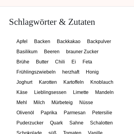
Schlagwörter & Zutaten
Apfel
Backen
Backkakao
Backpulver
Basilikum
Beeren
brauner Zucker
Brühe
Butter
Chili
Ei
Feta
Frühlingszwiebeln
herzhaft
Honig
Joghurt
Karotten
Kartoffeln
Knoblauch
Käse
Lieblingsessen
Limette
Mandeln
Mehl
Milch
Mürbeteig
Nüsse
Olivenöl
Paprika
Parmesan
Petersilie
Puderzucker
Quark
Sahne
Schalotten
Schokolade
süß
Tomaten
Vanille