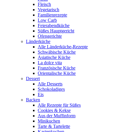
Fleisch
Vegetarisch
Familienrezepte
Low Carb
Feierabendküche
Süßes Hauptgericht
Ofengerichte
Länderküche
Alle Länderküche-Rezepte
Schwäbische Küche
Asiatische Küche
La dolce vita
Französische Küche
Orientalische Küche
Dessert
Alle Desserts
Schokoladiges
Eis
Backen
Alle Rezepte für Süßes
Cookies & Kekse
Aus der Muffinform
Minikuchen
Tarte & Tartelette
Kastenkuchen