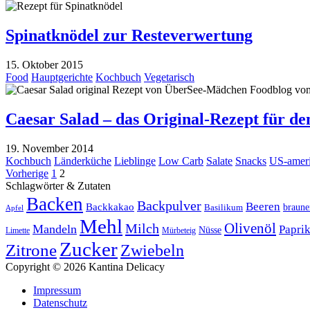
Spinatknödel zur Resteverwertung
15. Oktober 2015
Food
Hauptgerichte
Kochbuch
Vegetarisch
Caesar Salad – das Original-Rezept für de
19. November 2014
Kochbuch
Länderküche
Lieblinge
Low Carb
Salate
Snacks
US-ameri
Seitennummerierung
Vorherige
1
2
Schlagwörter & Zutaten
der
Backen
Backpulver
Beeren
Backkakao
Basilikum
braune
Apfel
Beiträge
Mehl
Milch
Olivenöl
Mandeln
Papri
Nüsse
Limette
Mürbeteig
Zucker
Zitrone
Zwiebeln
Copyright © 2026 Kantina Delicacy
Impressum
Datenschutz