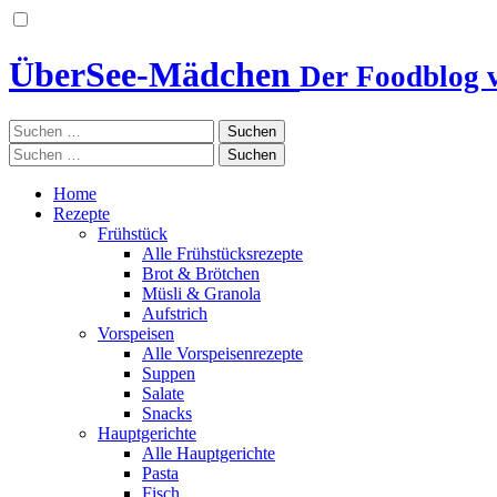
ÜberSee-Mädchen
Der Foodblog 
Suchen
nach:
Suchen
nach:
Home
Rezepte
Frühstück
Alle Frühstücksrezepte
Brot & Brötchen
Müsli & Granola
Aufstrich
Vorspeisen
Alle Vorspeisenrezepte
Suppen
Salate
Snacks
Hauptgerichte
Alle Hauptgerichte
Pasta
Fisch