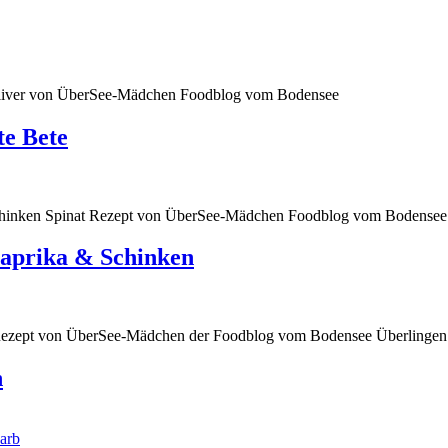
e Bete
Paprika & Schinken
n
arb