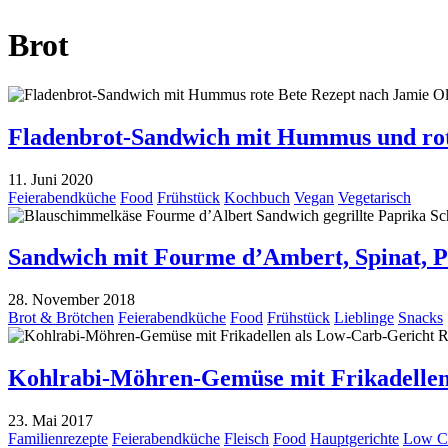
Brot
Fladenbrot-Sandwich mit Hummus und rot
11. Juni 2020
Feierabendküche
Food
Frühstück
Kochbuch
Vegan
Vegetarisch
Sandwich mit Fourme d’Ambert, Spinat, 
28. November 2018
Brot & Brötchen
Feierabendküche
Food
Frühstück
Lieblinge
Snacks
Kohlrabi-Möhren-Gemüse mit Frikadelle
23. Mai 2017
Familienrezepte
Feierabendküche
Fleisch
Food
Hauptgerichte
Low C