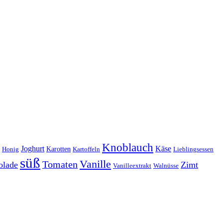
Knoblauch
Joghurt
Käse
Karotten
Kartoffeln
Honig
Lieblingsessen
süß
Vanille
Tomaten
olade
Zimt
Vanilleextrakt
Walnüsse