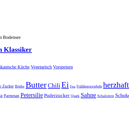
n Klassiker
kanische Küche
Vegetarisch
Vorspeisen
Butter
Ei
herzhaft
Chili
r Zucker
Brühe
Frühlingszwiebeln
Feta
Sahne
Petersilie
Schok
ka
Puderzucker
Parmesan
Schalotten
Quark