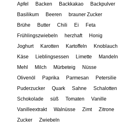
Apfel
Backen
Backkakao
Backpulver
Basilikum
Beeren
brauner Zucker
Brühe
Butter
Chili
Ei
Feta
Frühlingszwiebeln
herzhaft
Honig
Joghurt
Karotten
Kartoffeln
Knoblauch
Käse
Lieblingsessen
Limette
Mandeln
Mehl
Milch
Mürbeteig
Nüsse
Olivenöl
Paprika
Parmesan
Petersilie
Puderzucker
Quark
Sahne
Schalotten
Schokolade
süß
Tomaten
Vanille
Vanilleextrakt
Walnüsse
Zimt
Zitrone
Zucker
Zwiebeln