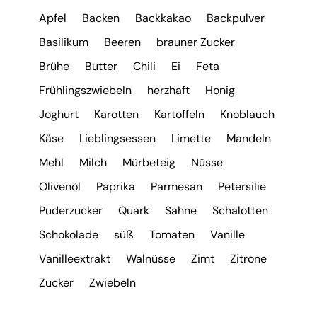
Apfel
Backen
Backkakao
Backpulver
Basilikum
Beeren
brauner Zucker
Brühe
Butter
Chili
Ei
Feta
Frühlingszwiebeln
herzhaft
Honig
Joghurt
Karotten
Kartoffeln
Knoblauch
Käse
Lieblingsessen
Limette
Mandeln
Mehl
Milch
Mürbeteig
Nüsse
Olivenöl
Paprika
Parmesan
Petersilie
Puderzucker
Quark
Sahne
Schalotten
Schokolade
süß
Tomaten
Vanille
Vanilleextrakt
Walnüsse
Zimt
Zitrone
Zucker
Zwiebeln