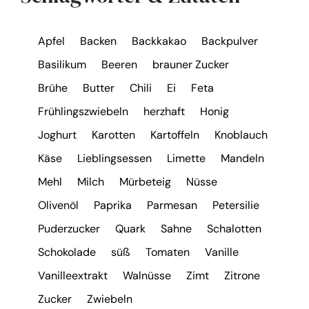
Apfel
Backen
Backkakao
Backpulver
Basilikum
Beeren
brauner Zucker
Brühe
Butter
Chili
Ei
Feta
Frühlingszwiebeln
herzhaft
Honig
Joghurt
Karotten
Kartoffeln
Knoblauch
Käse
Lieblingsessen
Limette
Mandeln
Mehl
Milch
Mürbeteig
Nüsse
Olivenöl
Paprika
Parmesan
Petersilie
Puderzucker
Quark
Sahne
Schalotten
Schokolade
süß
Tomaten
Vanille
Vanilleextrakt
Walnüsse
Zimt
Zitrone
Zucker
Zwiebeln