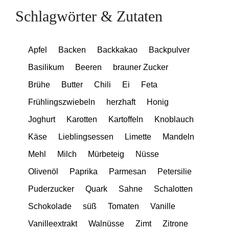
Schlagwörter & Zutaten
Apfel
Backen
Backkakao
Backpulver
Basilikum
Beeren
brauner Zucker
Brühe
Butter
Chili
Ei
Feta
Frühlingszwiebeln
herzhaft
Honig
Joghurt
Karotten
Kartoffeln
Knoblauch
Käse
Lieblingsessen
Limette
Mandeln
Mehl
Milch
Mürbeteig
Nüsse
Olivenöl
Paprika
Parmesan
Petersilie
Puderzucker
Quark
Sahne
Schalotten
Schokolade
süß
Tomaten
Vanille
Vanilleextrakt
Walnüsse
Zimt
Zitrone