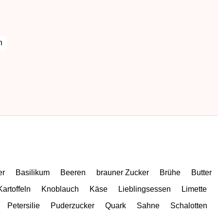
h
er
Basilikum
Beeren
brauner Zucker
Brühe
Butter
Kartoffeln
Knoblauch
Käse
Lieblingsessen
Limette
Petersilie
Puderzucker
Quark
Sahne
Schalotten