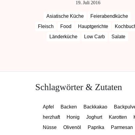
19. Juli 2016
Asiatische Küche
Feierabendküche
Fleisch
Food
Hauptgerichte
Kochbuc
Länderküche
Low Carb
Salate
Sommerrezepte
Vorspeisen
Schlagwörter & Zutaten
Apfel
Backen
Backkakao
Backpulv
herzhaft
Honig
Joghurt
Karotten
Nüsse
Olivenöl
Paprika
Parmesan