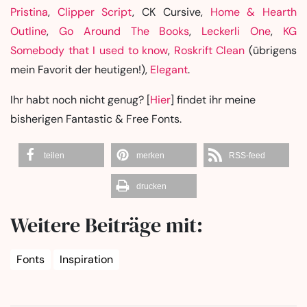
Pristina
,
Clipper Script
, CK Cursive,
Home & Hearth
Outline
,
Go Around The Books
,
Leckerli One
,
KG
Somebody that I used to know
,
Roskrift Clean
(übrigens
mein Favorit der heutigen!),
Elegant
.
Ihr habt noch nicht genug? [
Hier
] findet ihr meine
bisherigen Fantastic & Free Fonts.
teilen
merken
RSS-feed
drucken
Weitere Beiträge mit:
Fonts
Inspiration